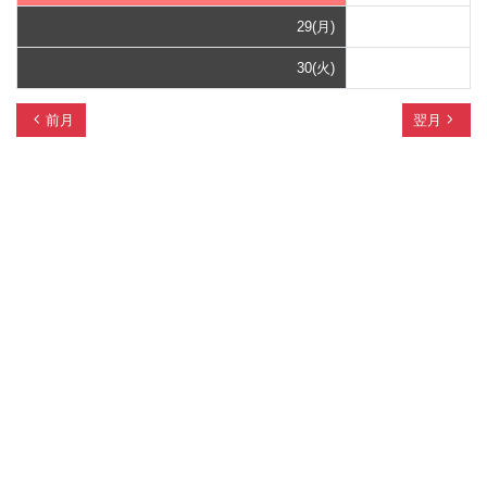
29(月)
30(火)
chevron_left
navigate_next
前月
翌月