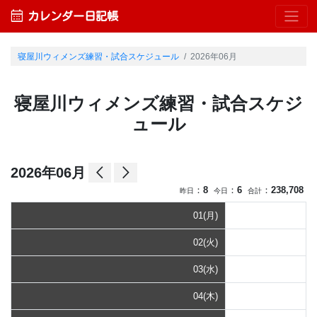
calendar_month
カレンダー日記帳
寝屋川ウィメンズ練習・試合スケジュール
2026年06月
寝屋川ウィメンズ練習・試合スケジ
ュール
arrow_back_ios
arrow_forward_ios
2026年06月
：
8
：
6
：
238,708
昨日
今日
合計
01(月)
02(火)
03(水)
04(木)