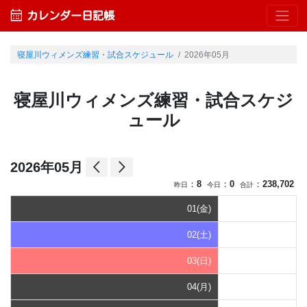
calendar_month
カレンダー日記帳
寝屋川ウィメンズ練習・試合スケジュール
2026年05月
寝屋川ウィメンズ練習・試合スケジ
ュール
arrow_back_ios
arrow_forward_ios
2026年05月
：
8
：
0
：
238,702
昨日
今日
合計
01(金)
02(土)
03(日)
04(月)