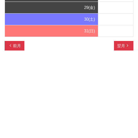
29(金)
30(土)
31(日)
chevron_left
navigate_next
前月
翌月